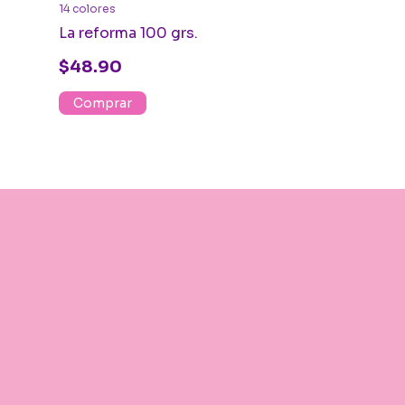
14 colores
45 colores
La reforma 100 grs.
5%
COMPRANDO
Hilaza Omega
$48.90
bolas)
Comprar
$199.90
Comprar