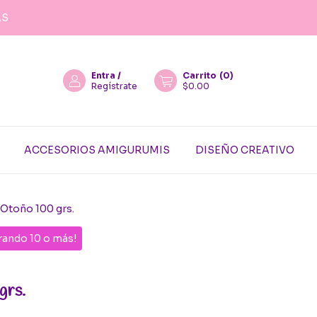
AS
Entra
/
Carrito
(
0
)
Regístrate
$0.00
ACCESORIOS AMIGURUMIS
DISEÑO CREATIVO
Otoño 100 grs.
ando 10 o más!
grs.