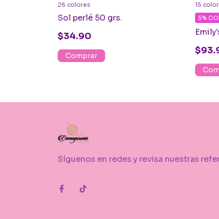
26 colores
15 colo
Sol perlé 50 grs.
5%
CO
Emily'
$34.90
$93.
Comprar
Com
Síguenos en redes y revisa nuestras refe