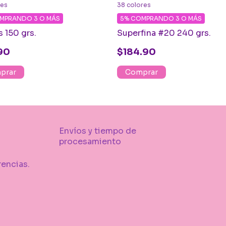
res
38 colores
MPRANDO 3 O MÁS
5%
COMPRANDO 3 O MÁS
s 150 grs.
Superfina #20 240 grs.
90
$184.90
prar
Comprar
Envíos y tiempo de
procesamiento
rencias.